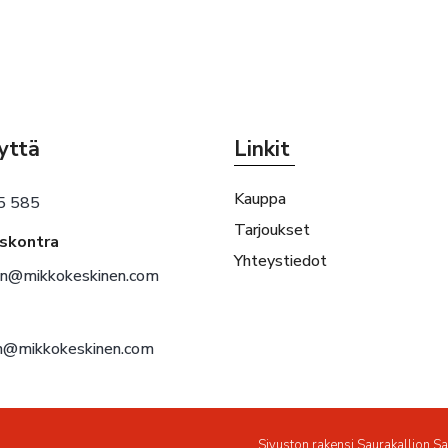
yttä
Linkit
Kauppa
5 585
Tarjoukset
eskontra
Yhteystiedot
en@mikkokeskinen.com
en@mikkokeskinen.com
Sivuston rakensi
Saurakallion S