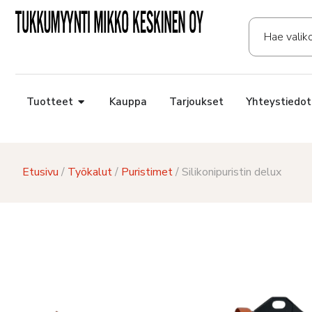
Tuotteet
Kauppa
Tarjoukset
Yhteystiedot
Etusivu
/
Työkalut
/
Puristimet
/ Silikonipuristin delux