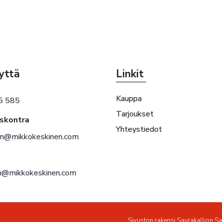
yttä
Linkit
Kauppa
5 585
Tarjoukset
eskontra
Yhteystiedot
en@mikkokeskinen.com
en@mikkokeskinen.com
Sivuston rakensi
Saurakallion S