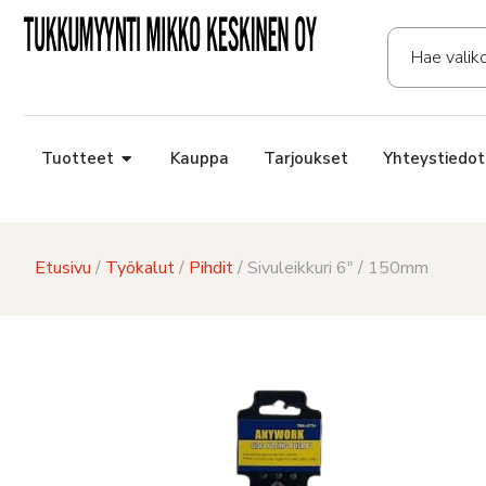
Tuotteet
Kauppa
Tarjoukset
Yhteystiedot
Etusivu
/
Työkalut
/
Pihdit
/ Sivuleikkuri 6″ / 150mm