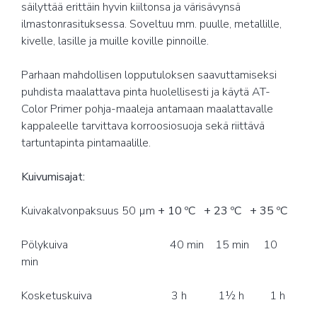
säilyttää erittäin hyvin kiiltonsa ja värisävynsä
ilmastonrasituksessa. Soveltuu mm. puulle, metallille,
kivelle, lasille ja muille koville pinnoille.
Parhaan mahdollisen lopputuloksen saavuttamiseksi
puhdista maalattava pinta huolellisesti ja käytä AT-
Color Primer pohja-maaleja antamaan maalattavalle
kappaleelle tarvittava korroosiosuoja sekä riittävä
tartuntapinta pintamaalille.
Kuivumisajat:
Kuivakalvonpaksuus 50 µm
+ 10 ºC
+ 23 ºC
+ 35 ºC
Pölykuiva 40 min 15 min 10
min
Kosketuskuiva 3 h 1½ h 1 h