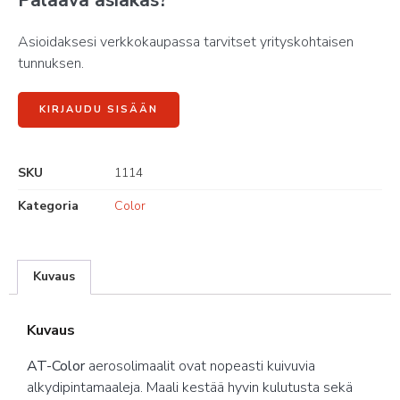
Palaava asiakas?
Asioidaksesi verkkokaupassa tarvitset yrityskohtaisen
tunnuksen.
KIRJAUDU SISÄÄN
SKU
1114
Kategoria
Color
Kuvaus
Kuvaus
AT-
Color
aerosolimaalit ovat nopeasti kuivuvia
alkydipintamaaleja. Maali kestää hyvin kulutusta sekä