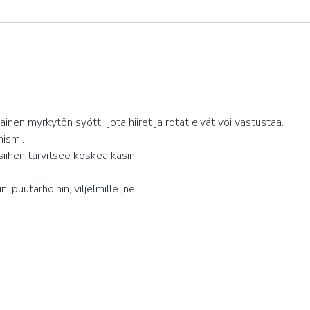
n myrkytön syötti, jota hiiret ja rotat eivät voi vastustaa.
nismi.
siihen tarvitsee koskea käsin.
, puutarhoihin, viljelmille jne.