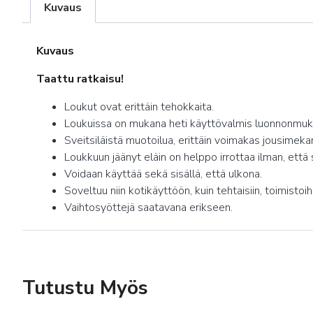
Kuvaus
Kuvaus
Taattu ratkaisu!
Loukut ovat erittäin tehokkaita.
Loukuissa on mukana heti käyttövalmis luonnonmukaine
Sveitsiläistä muotoilua, erittäin voimakas jousimeka
Loukkuun jäänyt eläin on helppo irrottaa ilman, että 
Voidaan käyttää sekä sisällä, että ulkona.
Soveltuu niin kotikäyttöön, kuin tehtaisiin, toimistoihin
Vaihtosyöttejä saatavana erikseen.
Tutustu Myös