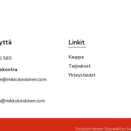
yttä
Linkit
Kauppa
5 585
Tarjoukset
eskontra
Yhteystiedot
en@mikkokeskinen.com
en@mikkokeskinen.com
Sivuston rakensi
Saurakallion S