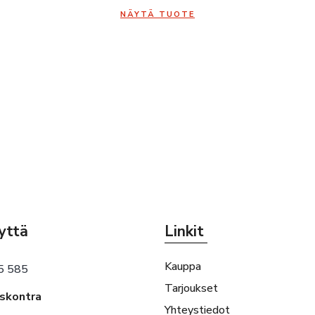
NÄYTÄ TUOTE
yttä
Linkit
Kauppa
5 585
Tarjoukset
eskontra
Yhteystiedot