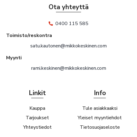
Ota yhteyttä
0400 115 585
Toimisto/reskontra
satu.kautonen@mikkokeskinen.com
Myynti
rami.keskinen@mikkokeskinen.com
Linkit
Info
Kauppa
Tule asiakkaaksi
Tarjoukset
Yleiset myyntiehdot
Yhteystiedot
Tietosuojaseloste