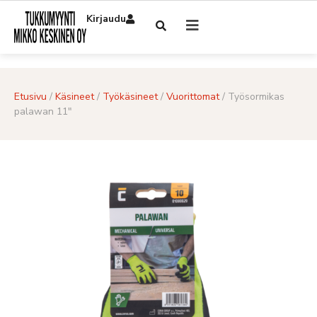
Kirjaudu
Etusivu
/
Käsineet
/
Työkäsineet
/
Vuorittomat
/ Työsormikas
palawan 11″