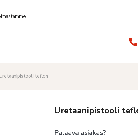
Uretaanipistooli teflon
Uretaanipistooli tef
Palaava asiakas?