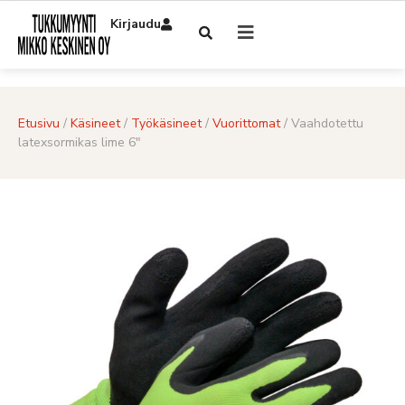
Kirjaudu
Etusivu
/
Käsineet
/
Työkäsineet
/
Vuorittomat
/ Vaahdotettu
latexsormikas lime 6″