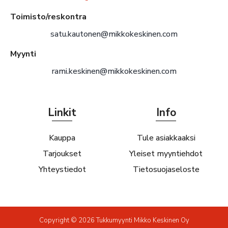
Toimisto/reskontra
satu.kautonen@mikkokeskinen.com
Myynti
rami.keskinen@mikkokeskinen.com
Linkit
Info
Kauppa
Tule asiakkaaksi
Tarjoukset
Yleiset myyntiehdot
Yhteystiedot
Tietosuojaseloste
Copyright © 2026 Tukkumyynti Mikko Keskinen Oy