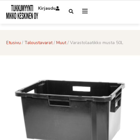
Kirjaudu
Etusivu
/
Taloustavarat
/
Muut
/ Varastolaatikko musta 50L