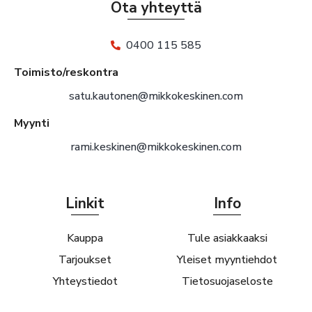
Ota yhteyttä
0400 115 585
Toimisto/reskontra
satu.kautonen@mikkokeskinen.com
Myynti
rami.keskinen@mikkokeskinen.com
Linkit
Info
Kauppa
Tule asiakkaaksi
Tarjoukset
Yleiset myyntiehdot
Yhteystiedot
Tietosuojaseloste