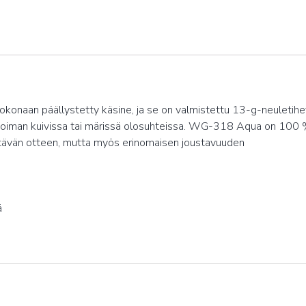
okonaan päällystetty käsine, ja se on valmistettu 13-g-neuletih
voiman kuivissa tai märissä olosuhteissa. WG-318 Aqua on 100 % ve
itävän otteen, mutta myös erinomaisen joustavuuden
ä