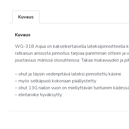
Kuvaus
Kuvaus
WG-318 Aqua on kaksinkertaisella lateksipinnoitteella k
ratkaisun ansiosta pinnoitus tarjoaa paremman otteen ja 
joustavuus märissä olosuhteissa. Takaa mukavuuden ja p
– ohut ja täysin vedenpitävä lateksi pinnoitettu käsine
– myös selkäpuoli kokonaan päällystetty
– ohut 13G nailon vuori on miellyttävän tuntuinen kädess
– elintarvike hyväksytty