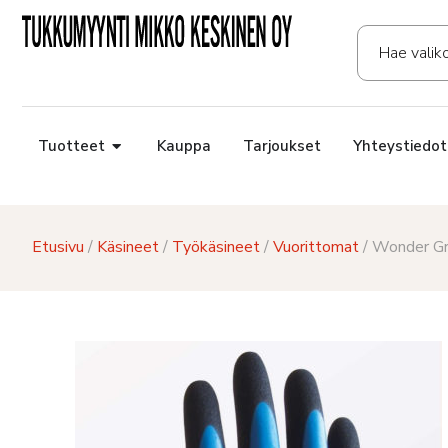
Tuotteet
Kauppa
Tarjoukset
Yhteystiedot
Etusivu
/
Käsineet
/
Työkäsineet
/
Vuorittomat
/ Wonder Gr