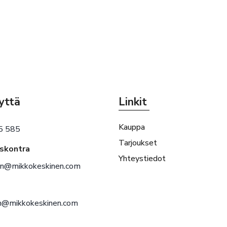
yttä
Linkit
Kauppa
5 585
Tarjoukset
eskontra
Yhteystiedot
en@mikkokeskinen.com
en@mikkokeskinen.com