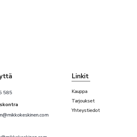
yttä
Linkit
Kauppa
5 585
Tarjoukset
eskontra
Yhteystiedot
en@mikkokeskinen.com