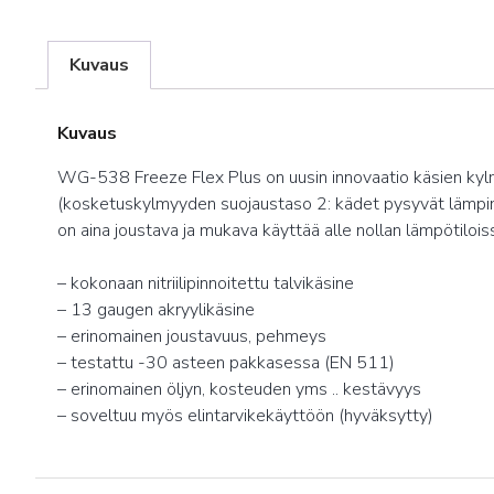
Kuvaus
Kuvaus
WG-538 Freeze Flex Plus on uusin innovaatio käsien kylmä
(kosketuskylmyyden suojaustaso 2: kädet pysyvät lämpimin
on aina joustava ja mukava käyttää alle nollan lämpötilo
– kokonaan nitriilipinnoitettu talvikäsine
– 13 gaugen akryylikäsine
– erinomainen joustavuus, pehmeys
– testattu -30 asteen pakkasessa (EN 511)
– erinomainen öljyn, kosteuden yms .. kestävyys
– soveltuu myös elintarvikekäyttöön (hyväksytty)