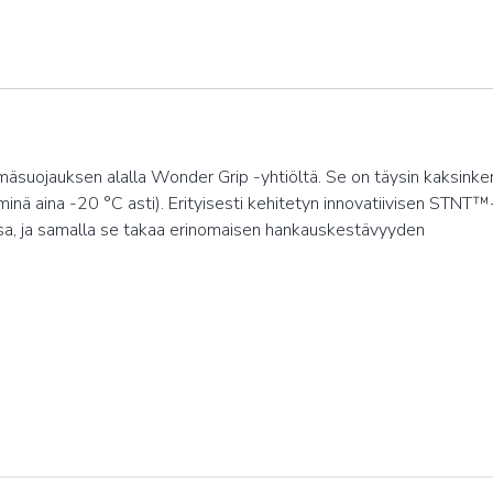
suojauksen alalla Wonder Grip -yhtiöltä. Se on täysin kaksinker
ä aina -20 °C asti). Erityisesti kehitetyn innovatiivisen STNT™
issa, ja samalla se takaa erinomaisen hankauskestävyyden