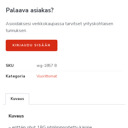
Palaava asiakas?
Asioidaksesi verkkokaupassa tarvitset yrityskohtaisen
tunnuksen.
KIRJAUDU SISÄÄN
SKU
wg-1857 8
Kategoria
Vuorittomat
Kuvaus
Kuvaus
– erittäin ohut 18G nitriilipinnoitettu käsine