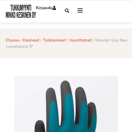
Kirjaudu
Etusivu
/
Käsineet
/
Työkäsineet
/
Vuorittomat
/ Wonder Grip Neo
suojakäsine 8″