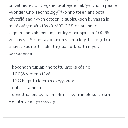
on valmistettu 13-g-neuletiheyden akryylivuorin päälle.
Wonder Grip Technology™-pinnoitteen ansiosta
käyttäjä saa hyvän otteen ja suojauksen kuivassa ja
märässä ympäristössä. WG-338 on suunniteltu
tarjoamaan kaksoissuojaus: kylmäsuojaus ja 100 %
vesitiiviys. Se on täydellinen valinta käyttäjille, jotka
etsivät käsinettä, joka tarjoaa notkeutta myös
pakkasessa
– kokonaan tuplapinnoitettu lateksikäsine
– 100% vedenpitävä
– 13G harjattu lämmin akryylivuori
– erittäin lämmin
– soveltuu loistavasti märkiin ja kylmiin olosuhteisiin
– elintarvike hyväksytty