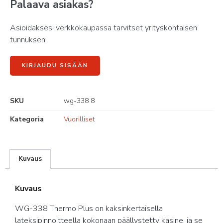
Palaava asiakas?
Asioidaksesi verkkokaupassa tarvitset yrityskohtaisen
tunnuksen.
KIRJAUDU SISÄÄN
SKU
wg-338 8
Kategoria
Vuorilliset
Kuvaus
Kuvaus
WG-338 Thermo Plus on kaksinkertaisella
lateksipinnoitteella kokonaan päällystetty käsine, ja se