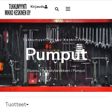
Kirjaudu
Tukkumyynti Mikko Keskinen Oy
Pumput
Etusivu
/
Pyöräilytarvikkeet
/ Pumput
Tuotteet