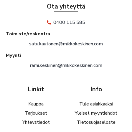
Ota yhteyttä
0400 115 585
Toimisto/reskontra
satu.kautonen@mikkokeskinen.com
Myynti
rami.keskinen@mikkokeskinen.com
Linkit
Info
Kauppa
Tule asiakkaaksi
Tarjoukset
Yleiset myyntiehdot
Yhteystiedot
Tietosuojaseloste