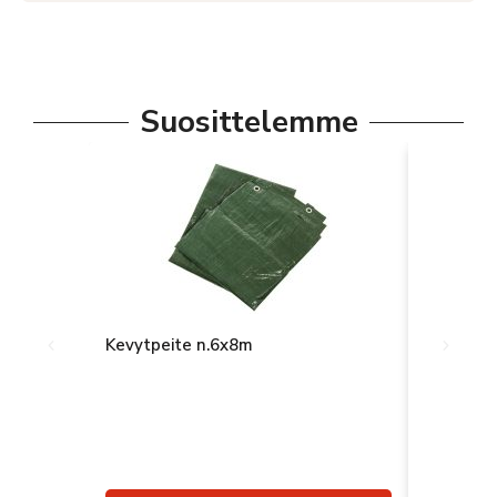
Suosittelemme
Kevytpeite n.6x8m
Pvc-peit