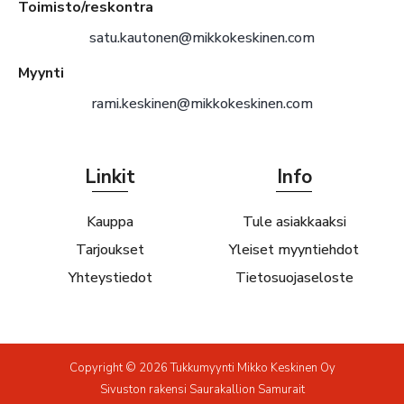
Toimisto/reskontra
satu.kautonen@mikkokeskinen.com
Myynti
rami.keskinen@mikkokeskinen.com
Linkit
Info
Kauppa
Tule asiakkaaksi
Tarjoukset
Yleiset myyntiehdot
Yhteystiedot
Tietosuojaseloste
Copyright © 2026 Tukkumyynti Mikko Keskinen Oy
Sivuston rakensi
Saurakallion Samurait