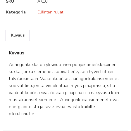
SKU
AK10
Kategoria
Eläinten ruuat
Kuvaus
Kuvaus
Auringonkukka on yksivuotinen pohjoisamerikkalainen
kukka, jonka siemenet sopivat erityisen hyvin lintujen
talviruokintaan. Vaaleakuoriset auringonkukansiemenet
sopivat lintujen talviruokintaan myös pihapiirissä, sillä
vaaleat kuoret eivät roskaa pihapiiriä niin näkyvästi kuin
mustakuoriset siemenet. Auringonkukansiemenet ovat
energiapitoista ja ravitsevaa evästä kaikille
pikkulinnuille.