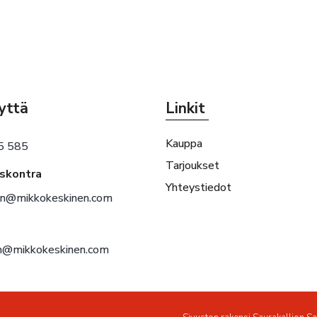
yttä
Linkit
Kauppa
5 585
Tarjoukset
eskontra
Yhteystiedot
en@mikkokeskinen.com
en@mikkokeskinen.com