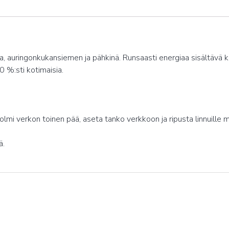
soija, auringonkukansiemen ja pähkinä. Runsaasti energiaa sisältäv
0 %:sti kotimaisia.
lmi verkon toinen pää, aseta tanko verkkoon ja ripusta linnuille m
ä.