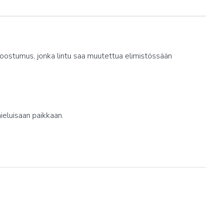
ä koostumus, jonka lintu saa muutettua elimistössään
ieluisaan paikkaan.