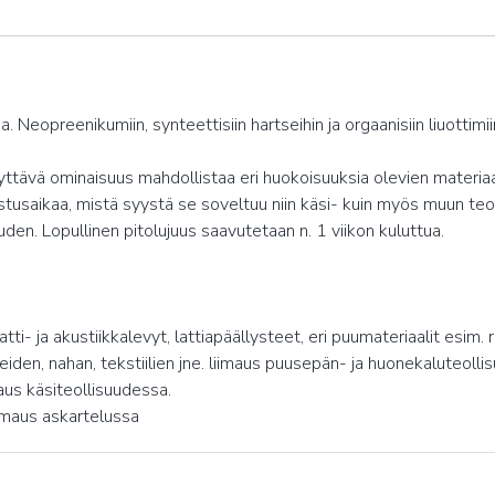
Neopreenikumiin, synteettisiin hartseihin ja orgaanisiin liuottimiin
yttävä ominaisuus mahdollistaa eri huokoisuuksia olevien materia
ristusaikaa, mistä syystä se soveltuu niin käsi- kuin myös muun t
den. Lopullinen pitolujuus saavutetaan n. 1 viikon kuluttua.
atti- ja akustiikkalevyt, lattiapäällysteet, eri puumateriaalit esim
iden, nahan, tekstiilien jne. liimaus puusepän- ja huonekaluteolli
aus käsiteollisuudessa.
iimaus askartelussa