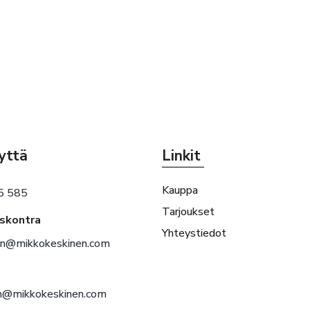
yttä
Linkit
Kauppa
5 585
Tarjoukset
eskontra
Yhteystiedot
en@mikkokeskinen.com
en@mikkokeskinen.com