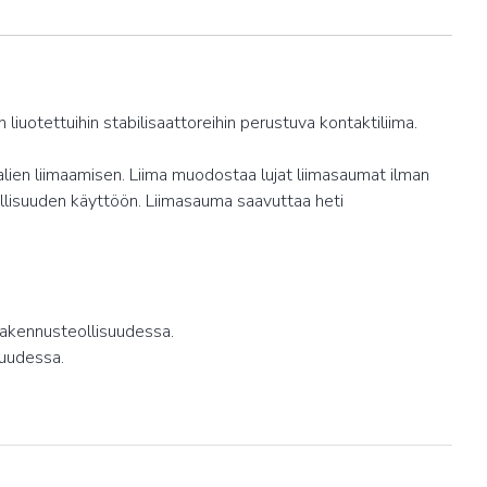
 liuotettuihin stabilisaattoreihin perustuva kontaktiliima.
alien liimaamisen. Liima muodostaa lujat liimasaumat ilman
eollisuuden käyttöön. Liimasauma saavuttaa heti
. rakennusteollisuudessa.
suudessa.