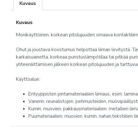
Kuvaus
Kuvaus
Monikäyttöinen, korkean pitolujuuden omaava kontaktiliima. 
Ohut ja joustava koostumus helpottaa liiman levitystä. Tä
karkaisuainetta, korkeaa puristuslämpötilaa tai pitkää pu
yhteenliittämisen jälkeen korkean pitolujuuden ja tarttuvuu
Käyttöalue:
Erityyppisten pintamateriaalien liimaus, esim. lamina
Vanerin, reunalistojen, pehmusteiden, muovipäällyste
Kumin, muovien, pakkausmateriaalien, metallien liim
Puumateriaalien, muovien, kumin, nahan,tekstiilien l