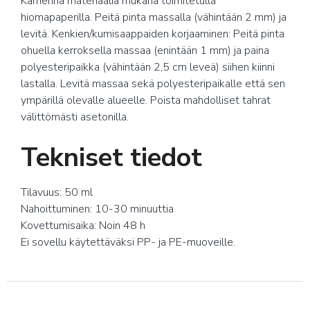
Karhenna materiaalia mukana toimitetulla
hiomapaperilla. Peitä pinta massalla (vähintään 2 mm) ja
levitä. Kenkien/kumisaappaiden korjaaminen: Peitä pinta
ohuella kerroksella massaa (enintään 1 mm) ja paina
polyesteripaikka (vähintään 2,5 cm leveä) siihen kiinni
lastalla. Levitä massaa sekä polyesteripaikalle että sen
ympärillä olevalle alueelle. Poista mahdolliset tahrat
välittömästi asetonilla.
Tekniset tiedot
Tilavuus: 50 ml
Nahoittuminen: 10-30 minuuttia
Kovettumisaika: Noin 48 h
Ei sovellu käytettäväksi PP- ja PE-muoveille.