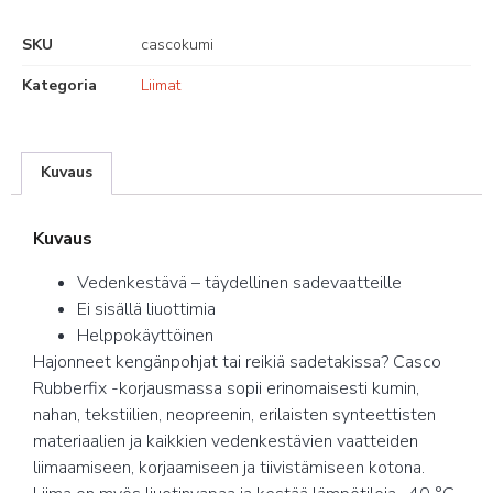
SKU
cascokumi
Kategoria
Liimat
Kuvaus
Kuvaus
Vedenkestävä – täydellinen sadevaatteille
Ei sisällä liuottimia
Helppokäyttöinen
Hajonneet kengänpohjat tai reikiä sadetakissa? Casco
Rubberfix -korjausmassa sopii erinomaisesti kumin,
nahan, tekstiilien, neopreenin, erilaisten synteettisten
materiaalien ja kaikkien vedenkestävien vaatteiden
liimaamiseen, korjaamiseen ja tiivistämiseen kotona.