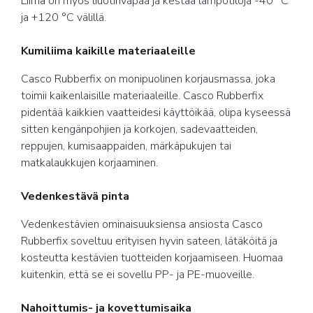
Liima on myös liuotinvapaa ja kestää lämpötiloja -40 °C
ja +120 °C välillä.
Kumiliima kaikille materiaaleille
Casco Rubberfix on monipuolinen korjausmassa, joka
toimii kaikenlaisille materiaaleille. Casco Rubberfix
pidentää kaikkien vaatteidesi käyttöikää, olipa kyseessä
sitten kengänpohjien ja korkojen, sadevaatteiden,
reppujen, kumisaappaiden, märkäpukujen tai
matkalaukkujen korjaaminen.
Vedenkestävä pinta
Vedenkestävien ominaisuuksiensa ansiosta Casco
Rubberfix soveltuu erityisen hyvin sateen, lätäköitä ja
kosteutta kestävien tuotteiden korjaamiseen. Huomaa
kuitenkin, että se ei sovellu PP- ja PE-muoveille.
Nahoittumis- ja kovettumisaika