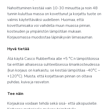
Nahoittuminen kestää vain 10-30 minuuttia ja noin 48
tunnin kuluttua massa on kovettunut ja korjattu tuote on
valmis käytettäväksi uudelleen. Huomaa, että
kovettumisaika voi vaihdella muun muassa pinnan,
kosteuden ja ympäristön lämpötilan mukaan.
Korjausmassa muodostaa läpinäkyvän liimasauman.
Hyvä tietää
Älä käytä Casco Rubberfixia alle +5 °C:n lämpötiloissa
tai erittäin alhaisessa suhteellisessa ilmankosteudessa
(kun korjaus on karkaistu, se kestää lämpötilaa -40°C –
+120°C). Muista, että korjattavan pinnan on oltava
puhdas, kuiva ja rasvaton.
Tee näin
Korjauksia voidaan tehdä sekä sisä- että ulkopuolelle.