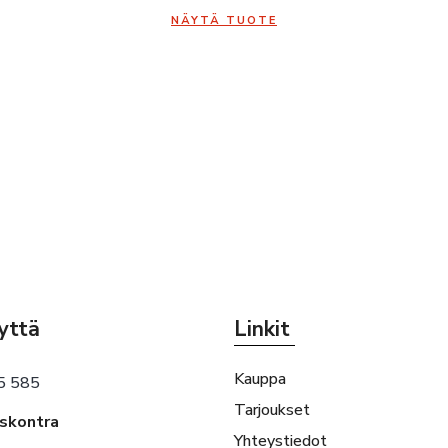
NÄYTÄ TUOTE
yttä
Linkit
Kauppa
5 585
Tarjoukset
eskontra
Yhteystiedot