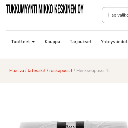
Tuotteet
Kauppa
Tarjoukset
Yhteystiedot
Etusivu
/
Jätesäkit / roskapussit
/ Henkselipussi 4L