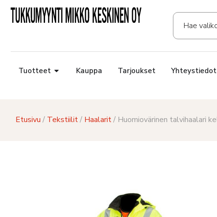
Tuotteet
Kauppa
Tarjoukset
Yhteystiedot
Etusivu
/
Tekstiilit
/
Haalarit
/ Huomiovärinen talvihaalari 