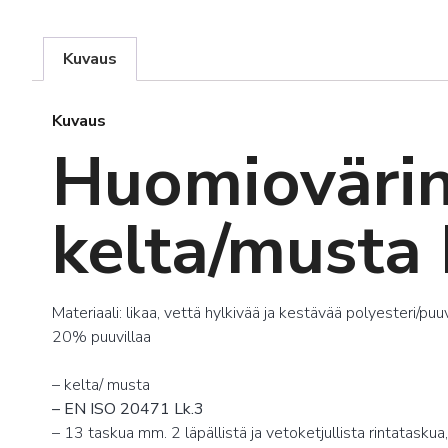
Kuvaus
Kuvaus
Huomiovärine
kelta/musta
Materiaali: likaa, vettä hylkivää ja kestävää polyesteri
20% puuvillaa
– kelta/ musta
– EN ISO 20471 Lk.3
– 13 taskua mm. 2 läpällistä ja vetoketjullista rintataskua,