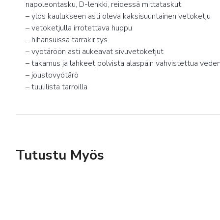
napoleontasku, D-lenkki, reidessä mittataskut
– ylös kaulukseen asti oleva kaksisuuntainen vetoketju
– vetoketjulla irrotettava huppu
– hihansuissa tarrakiritys
– vyötäröön asti aukeavat sivuvetoketjut
– takamus ja lahkeet polvista alaspäin vahvistettua vede
– joustovyötärö
– tuulilista tarroilla
Tutustu Myös