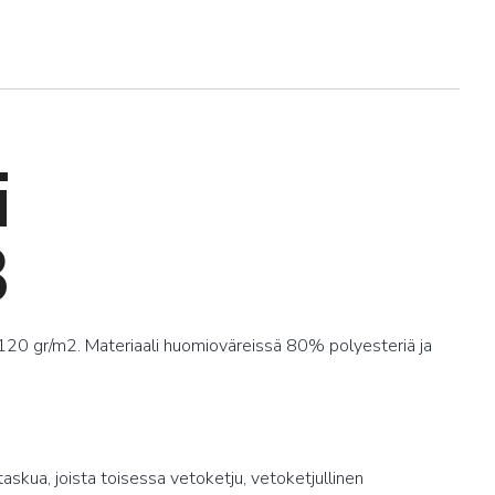
i
3
i 120 gr/m2. Materiaali huomioväreissä 80% polyesteriä ja
itaskua, joista toisessa vetoketju, vetoketjullinen