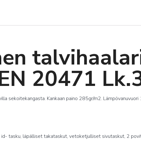
n talvihaalar
 EN 20471 Lk.
/puuvilla sekoitekangasta. Kankaan paino 285gr/m2. Lämpövanuvuor
 id- tasku, läpälliset takataskut, vetoketjulliset sivutaskut, 2 pov