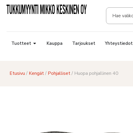
Tuotteet
Kauppa
Tarjoukset
Yhteystiedot
Etusivu
/
Kengät
/
Pohjalliset
/ Huopa pohjallinen 40