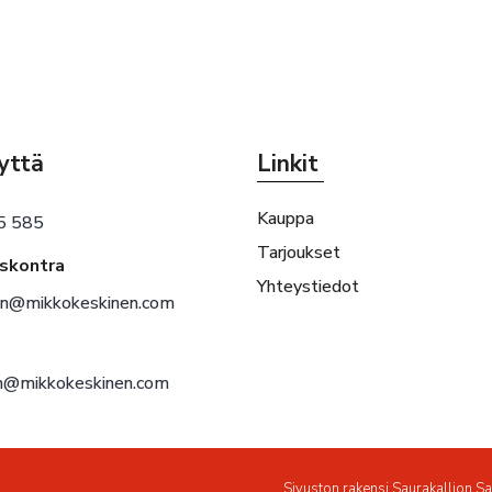
yttä
Linkit
Kauppa
5 585
Tarjoukset
eskontra
Yhteystiedot
en@mikkokeskinen.com
en@mikkokeskinen.com
Sivuston rakensi
Saurakallion S