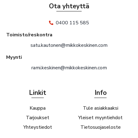
Ota yhteyttä
0400 115 585
Toimisto/reskontra
satu.kautonen@mikkokeskinen.com
Myynti
rami.keskinen@mikkokeskinen.com
Linkit
Info
Kauppa
Tule asiakkaaksi
Tarjoukset
Yleiset myyntiehdot
Yhteystiedot
Tietosuojaseloste