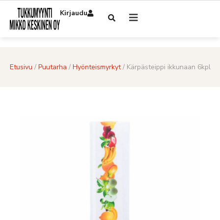
Kirjaudu
Etusivu
/
Puutarha
/
Hyönteismyrkyt
/ Kärpästeippi ikkunaan 6kpl