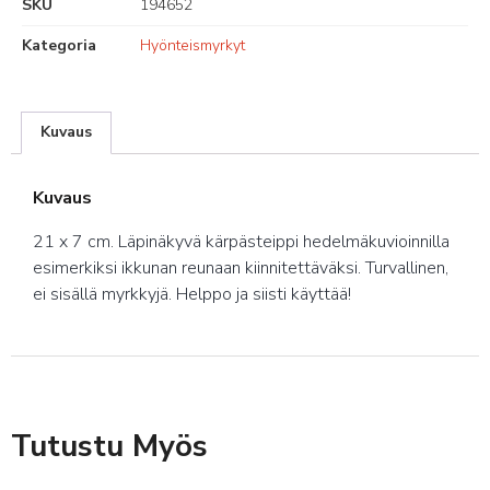
SKU
194652
Kategoria
Hyönteismyrkyt
Kuvaus
Kuvaus
21 x 7 cm. Läpinäkyvä kärpästeippi hedelmäkuvioinnilla
esimerkiksi ikkunan reunaan kiinnitettäväksi. Turvallinen,
ei sisällä myrkkyjä. Helppo ja siisti käyttää!
Tutustu Myös