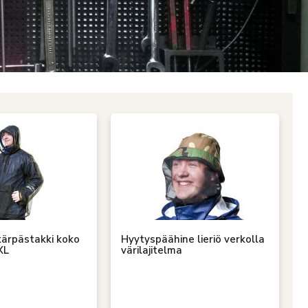
kärpästakki koko
Hyytyspäähine lieriö verkolla
XL
värilajitelma