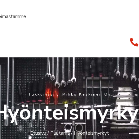
Tukkumyynti Mikko Keskinen Oy
Hyönteismyrky
Etusivu
/
Puutarha
/ Hyönteismyrkyt