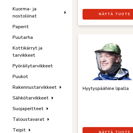
Kuorma- ja
NÄYTÄ TUOTE
nostoliinat
Paperit
Puutarha
Kottikärryt ja
tarvikkeet
Pyöräilytarvikkeet
Puukot
Rakennustarvikkeet
Hyytyspäähine lipalla
Sähkötarvikkeet
Suojapeitteet
Taloustavarat
Teipit
NÄYTÄ TUOTE