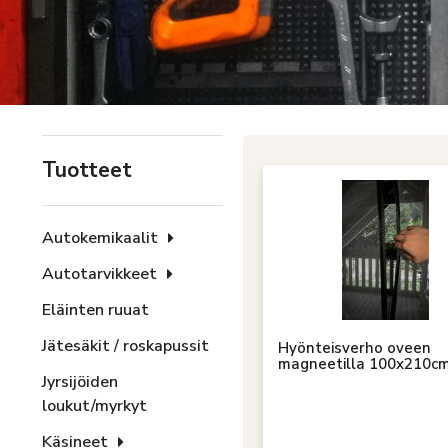
Tuotteet
Autokemikaalit
Autotarvikkeet
Eläinten ruuat
Jätesäkit / roskapussit
Hyönteisverho oveen
magneetilla 100x210c
Jyrsijöiden
loukut/myrkyt
Käsineet