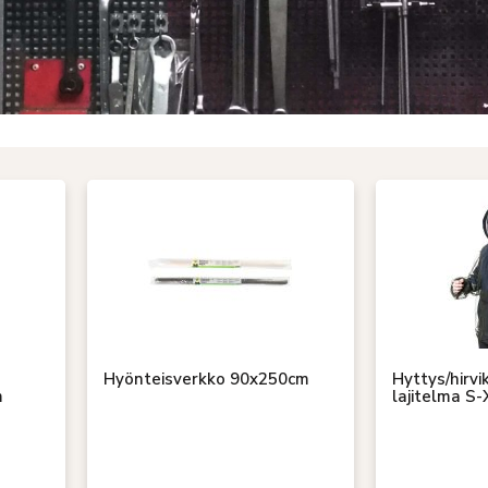
Hyönteisverkko 90x250cm
Hyttys/hirvi
m
lajitelma S-