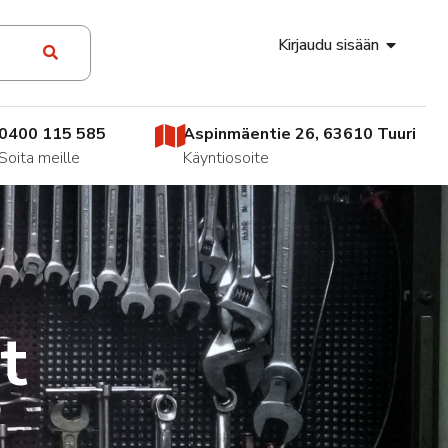
Kirjaudu sisään
0400 115 585
Aspinmäentie 26, 63610 Tuuri
Soita meille
Käyntiosoite
t