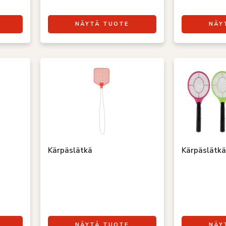
NÄYTÄ TUOTE
NÄY
Kärpäslätkä
Kärpäslätkä
NÄYTÄ TUOTE
NÄY