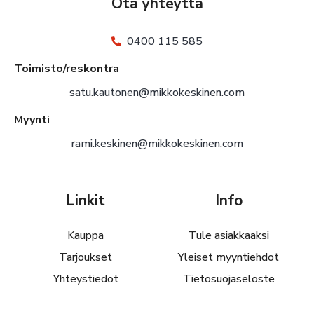
Ota yhteyttä
0400 115 585
Toimisto/reskontra
satu.kautonen@mikkokeskinen.com
Myynti
rami.keskinen@mikkokeskinen.com
Linkit
Info
Kauppa
Tule asiakkaaksi
Tarjoukset
Yleiset myyntiehdot
Yhteystiedot
Tietosuojaseloste