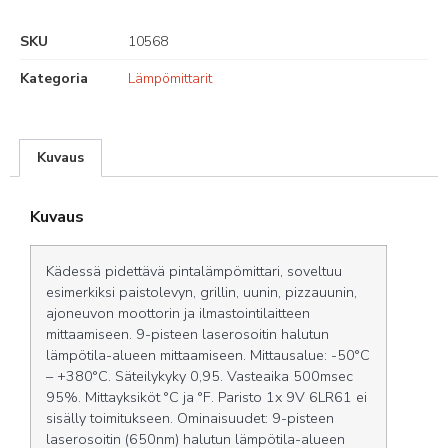
SKU
10568
Kategoria
Lämpömittarit
Kuvaus
Kuvaus
Kädessä pidettävä pintalämpömittari, soveltuu
esimerkiksi paistolevyn, grillin, uunin, pizzauunin,
ajoneuvon moottorin ja ilmastointilaitteen
mittaamiseen. 9-pisteen laserosoitin halutun
lämpötila-alueen mittaamiseen. Mittausalue: -50°C
– +380°C. Säteilykyky 0,95. Vasteaika 500msec
95%. Mittayksiköt °C ja °F. Paristo 1x 9V 6LR61 ei
sisälly toimitukseen. Ominaisuudet: 9-pisteen
laserosoitin (650nm) halutun lämpötila-alueen