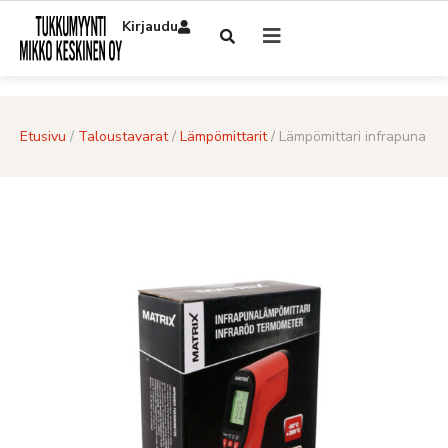
Kirjaudu
Etusivu
/
Taloustavarat
/
Lämpömittarit
/ Lämpömittari infrapuna