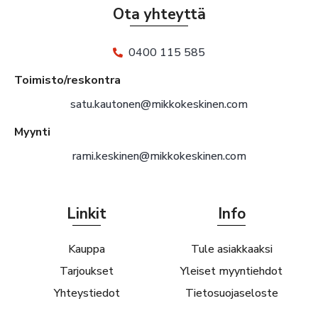
Ota yhteyttä
0400 115 585
Toimisto/reskontra
satu.kautonen@mikkokeskinen.com
Myynti
rami.keskinen@mikkokeskinen.com
Linkit
Info
Kauppa
Tule asiakkaaksi
Tarjoukset
Yleiset myyntiehdot
Yhteystiedot
Tietosuojaseloste