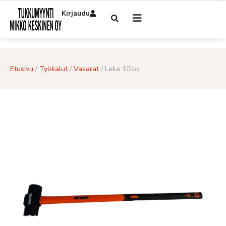
Kirjaudu
Etusivu
/
Työkalut
/
Vasarat
/ Leka 10lbs