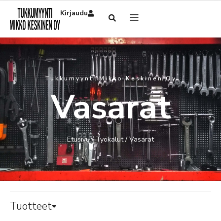
Kirjaudu
Tukkumyynti Mikko Keskinen Oy
Vasarat
Etusivu
/
Työkalut
/ Vasarat
Tuotteet