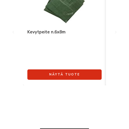
Kevytpeite n.6x8m
Pvc-peit
NÄYTÄ TUOTE