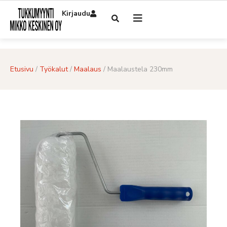
Kirjaudu
Etusivu
/
Työkalut
/
Maalaus
/ Maalaustela 230mm