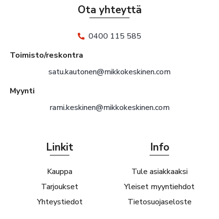
Ota yhteyttä
0400 115 585
Toimisto/reskontra
satu.kautonen@mikkokeskinen.com
Myynti
rami.keskinen@mikkokeskinen.com
Linkit
Info
Kauppa
Tule asiakkaaksi
Tarjoukset
Yleiset myyntiehdot
Yhteystiedot
Tietosuojaseloste