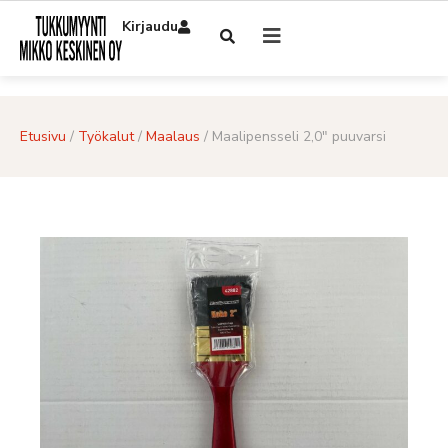
Kirjaudu
Etusivu
/
Työkalut
/
Maalaus
/ Maalipensseli 2,0″ puuvarsi