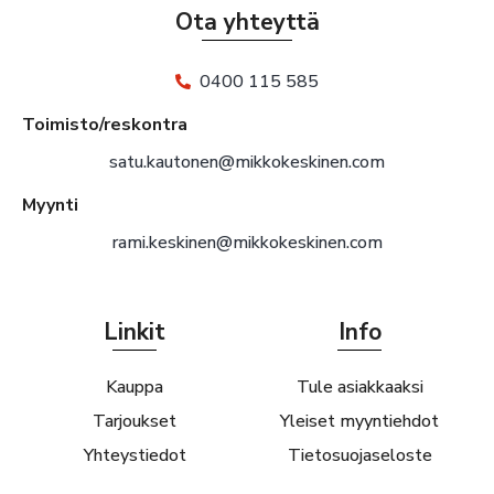
Ota yhteyttä
0400 115 585
Toimisto/reskontra
satu.kautonen@mikkokeskinen.com
Myynti
rami.keskinen@mikkokeskinen.com
Linkit
Info
Kauppa
Tule asiakkaaksi
Tarjoukset
Yleiset myyntiehdot
Yhteystiedot
Tietosuojaseloste