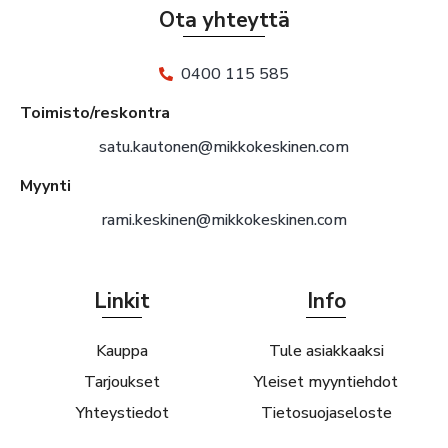
Ota yhteyttä
0400 115 585
Toimisto/reskontra
satu.kautonen@mikkokeskinen.com
Myynti
rami.keskinen@mikkokeskinen.com
Linkit
Info
Kauppa
Tule asiakkaaksi
Tarjoukset
Yleiset myyntiehdot
Yhteystiedot
Tietosuojaseloste