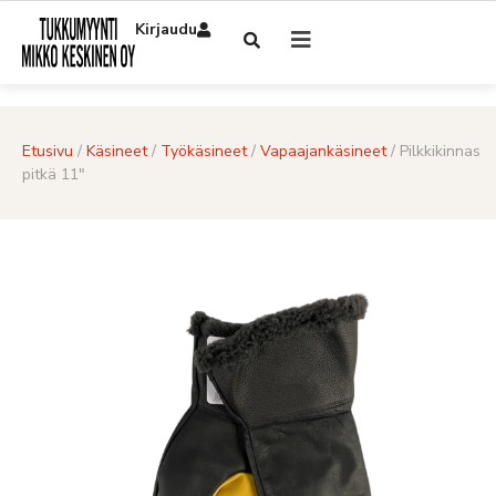
Kirjaudu
Etusivu
/
Käsineet
/
Työkäsineet
/
Vapaajankäsineet
/ Pilkkikinnas
pitkä 11″