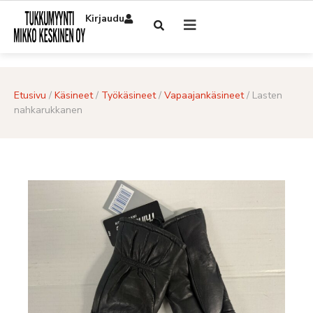
Kirjaudu
Etusivu
/
Käsineet
/
Työkäsineet
/
Vapaajankäsineet
/ Lasten
nahkarukkanen