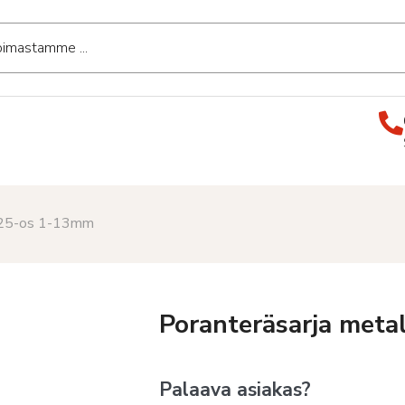
e 25-os 1-13mm
Poranteräsarja meta
Palaava asiakas?