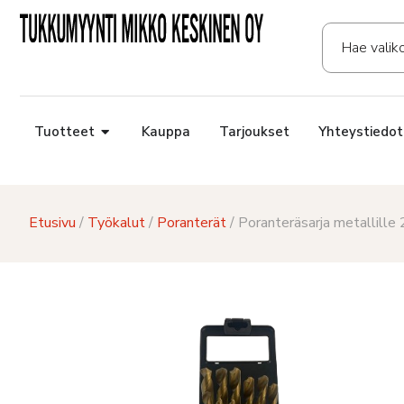
Tuotteet
Kauppa
Tarjoukset
Yhteystiedot
Etusivu
/
Työkalut
/
Poranterät
/ Poranteräsarja metallill