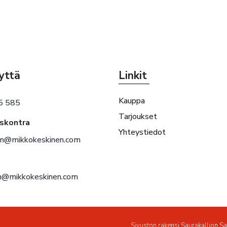
yttä
Linkit
Kauppa
5 585
Tarjoukset
eskontra
Yhteystiedot
en@mikkokeskinen.com
en@mikkokeskinen.com
Sivuston rakensi
Saurakallion S