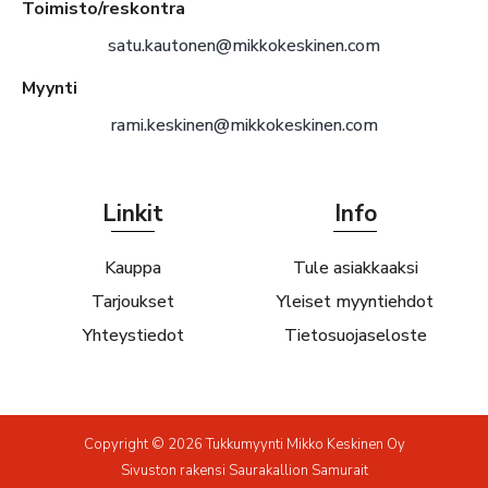
Toimisto/reskontra
satu.kautonen@mikkokeskinen.com
Myynti
rami.keskinen@mikkokeskinen.com
Linkit
Info
Kauppa
Tule asiakkaaksi
Tarjoukset
Yleiset myyntiehdot
Yhteystiedot
Tietosuojaseloste
Copyright © 2026 Tukkumyynti Mikko Keskinen Oy
Sivuston rakensi
Saurakallion Samurait