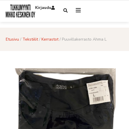
Kirjaudu
Etusivu
/
Tekstiilit
/
Kerrastot
/ Puuvillakerrasto Ahma L