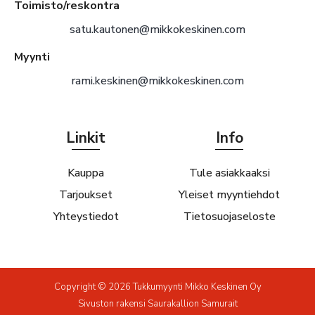
Toimisto/reskontra
satu.kautonen@mikkokeskinen.com
Myynti
rami.keskinen@mikkokeskinen.com
Linkit
Info
Kauppa
Tule asiakkaaksi
Tarjoukset
Yleiset myyntiehdot
Yhteystiedot
Tietosuojaseloste
Copyright © 2026 Tukkumyynti Mikko Keskinen Oy
Sivuston rakensi
Saurakallion Samurait