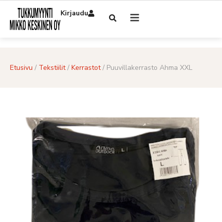
Kirjaudu
Etusivu
/
Tekstiilit
/
Kerrastot
/ Puuvillakerrasto Ahma XXL