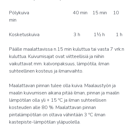
Pölykuiva 40 min 15 min 10
min
Kosketuskuiva 3 h 1½ h 1 h
Päälle maalattavissa n.15 min kuluttua tai vasta 7 vrk:n
kuluttua. Kuivumisajat ovat viitteellisiä ja niihin
vaikuttavat mm. kalvonpaksuus, lämpötila, ilman
suhteellinen kosteus ja ilmanvaihto.
Maalattavan pinnan tulee olla kuiva. Maalaustyön ja
maalin kuivumisen aikana pitää ilman, pinnan ja maalin
lämpötilan olla yli + 15 ºC ja ilman suhteellisen
kosteuden alle 80 %. Maalattavan pinnan
pintalämpötilan on oltava vähintään 3 ºC ilman
kastepiste-lämpötilan yläpuolella.