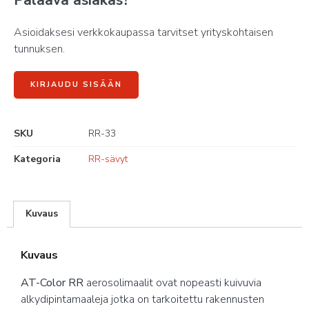
Palaava asiakas?
Asioidaksesi verkkokaupassa tarvitset yrityskohtaisen
tunnuksen.
KIRJAUDU SISÄÄN
SKU
RR-33
Kategoria
RR-sävyt
Kuvaus
Kuvaus
AT-Color RR
aerosolimaalit ovat nopeasti kuivuvia
alkydipintamaaleja jotka on tarkoitettu rakennusten