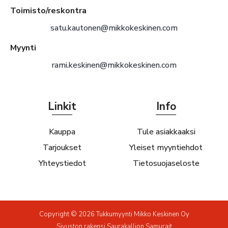
Toimisto/reskontra
satu.kautonen@mikkokeskinen.com
Myynti
rami.keskinen@mikkokeskinen.com
Linkit
Info
Kauppa
Tule asiakkaaksi
Tarjoukset
Yleiset myyntiehdot
Yhteystiedot
Tietosuojaseloste
Copyright © 2026 Tukkumyynti Mikko Keskinen Oy
Sivuston rakensi
Saurakallion Samurait