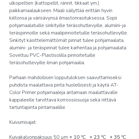
ulkopeltien (kattopellit, rännit, tikkaat ym.)
paikkamaalaukseen. Maali säilyttää erittäin hyvin
kiiltonsa ja värisävynsä ilmastonrasituksessa. Sopii
pohjamaalatuille sinkityille teräsohutlevyille, alumiini-ja
teräspinnoille sekä maalipinnoitetuille teräsohutlevyille.
Sinkityt käsittelemättömät pinnat tulee pohjamaalata,
alumiini- ja teräspinnat tulee karhentaa ja pohjamaalata.
Soveltuu PVC-Plastisolilla pinnoitetuille
teräsohutlevyille ilman pohjamaalia.
Parhaan mahdollisen lopputuloksen saavuttamiseksi
puhdista maalattava pinta huolellisesti ja käytä AT-
Color Primer pohjamaaleja antamaan maalattavalle
kappaleelle tarvittava korroosiosuoja sekä riittävä
tartuntapinta pintamaalille.
Kuivumisajat:
Kuivakalvonpaksuus 50 µm
+ 10 ºC
+ 23 ºC
+ 35 ºC