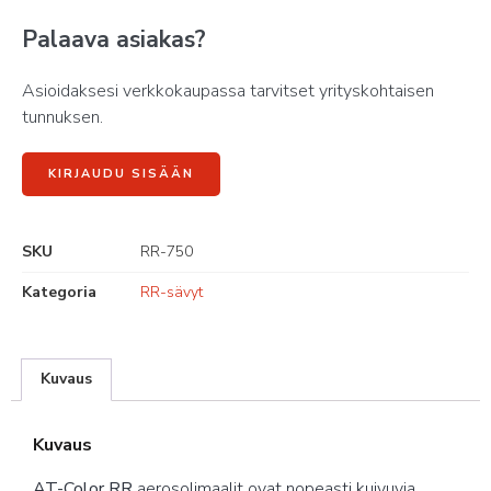
Palaava asiakas?
Asioidaksesi verkkokaupassa tarvitset yrityskohtaisen
tunnuksen.
KIRJAUDU SISÄÄN
SKU
RR-750
Kategoria
RR-sävyt
Kuvaus
Kuvaus
AT-Color RR
aerosolimaalit ovat nopeasti kuivuvia