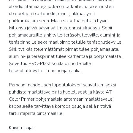
alkydipintamaaleja jotka on tarkoitettu rakennusten
ulkopeltien (kattopellit, rännit, tikkaat ym.)
paikkamaalaukseen. Maali säilyttää erittäin hyvin
kiiltonsa ja värisävynsä ilmastonrasituksessa. Sopii
pohjamaalatuille sinkityille teräsohutlevyille, alumiini-ja
teräspinnoille sekä maalipinnoitetuille teräsohutlevyille.
Sinkityt käsittelemättömät pinnat tulee pohjamaalata,
alumiini- ja teräspinnat tulee karhentaa ja pohjamaalata.
Soveltuu PVC-Plastisolilla pinnoitetuille
teräsohutlevyille ilman pohjamaalia.
Parhaan mahdollisen lopputuloksen saavuttamiseksi
puhdista maalattava pinta huolellisesti ja käytä AT-
Color Primer pohjamaaleja antamaan maalattavalle
kappaleelle tarvittava korroosiosuoja sekä riittävä
tartuntapinta pintamaalille.
Kuivumisajat: