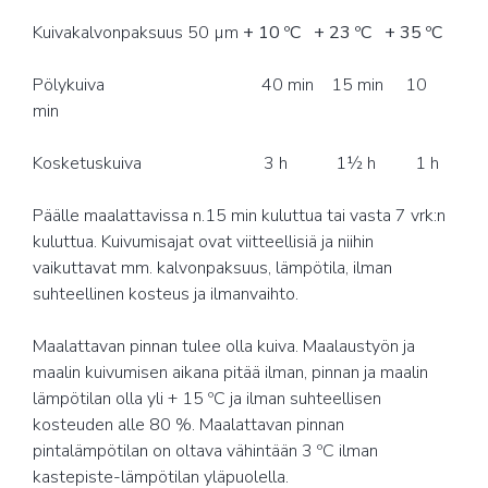
Kuivakalvonpaksuus 50 µm
+ 10 ºC
+ 23 ºC
+ 35 ºC
Pölykuiva 40 min 15 min 10
min
Kosketuskuiva 3 h 1½ h 1 h
Päälle maalattavissa n.15 min kuluttua tai vasta 7 vrk:n
kuluttua. Kuivumisajat ovat viitteellisiä ja niihin
vaikuttavat mm. kalvonpaksuus, lämpötila, ilman
suhteellinen kosteus ja ilmanvaihto.
Maalattavan pinnan tulee olla kuiva. Maalaustyön ja
maalin kuivumisen aikana pitää ilman, pinnan ja maalin
lämpötilan olla yli + 15 ºC ja ilman suhteellisen
kosteuden alle 80 %. Maalattavan pinnan
pintalämpötilan on oltava vähintään 3 ºC ilman
kastepiste-lämpötilan yläpuolella.