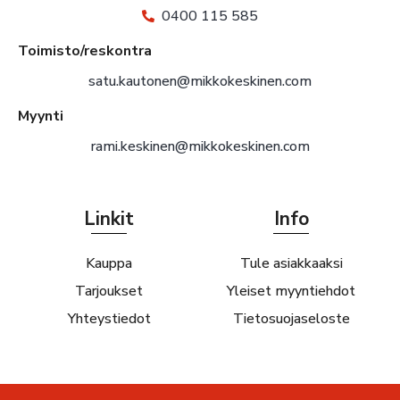
0400 115 585
Toimisto/reskontra
satu.kautonen@mikkokeskinen.com
Myynti
rami.keskinen@mikkokeskinen.com
Linkit
Info
Kauppa
Tule asiakkaaksi
Tarjoukset
Yleiset myyntiehdot
Yhteystiedot
Tietosuojaseloste