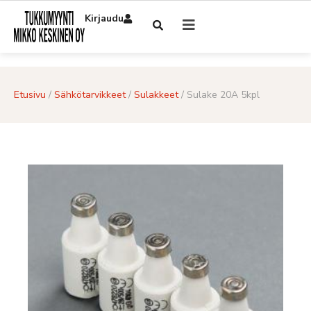
Kirjaudu
Etusivu
/
Sähkötarvikkeet
/
Sulakkeet
/ Sulake 20A 5kpl