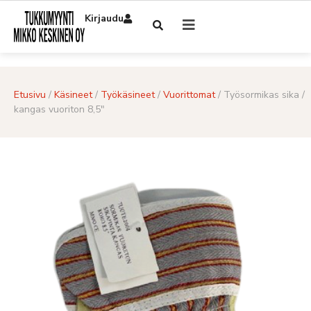
Kirjaudu
Etusivu
/
Käsineet
/
Työkäsineet
/
Vuorittomat
/ Työsormikas sika /
kangas vuoriton 8,5″