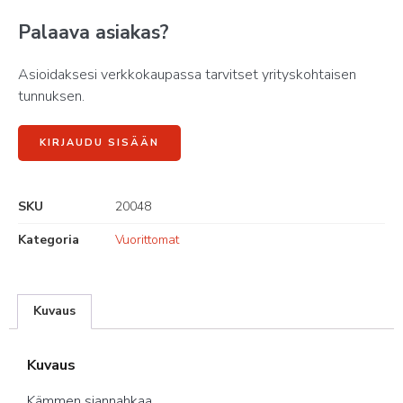
Palaava asiakas?
Asioidaksesi verkkokaupassa tarvitset yrityskohtaisen
tunnuksen.
KIRJAUDU SISÄÄN
SKU
20048
Kategoria
Vuorittomat
Kuvaus
Kuvaus
Kämmen siannahkaa