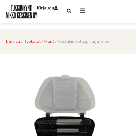
Kirjaudu
Etusivu
/
Työkalut
/
Muut
/ Vastakierretappisarja 5-os