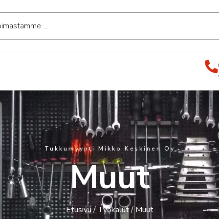
Tukkumyynti Mikko Keskinen Oy
Muut
Etusivu
/
Työkalut
/ Muut