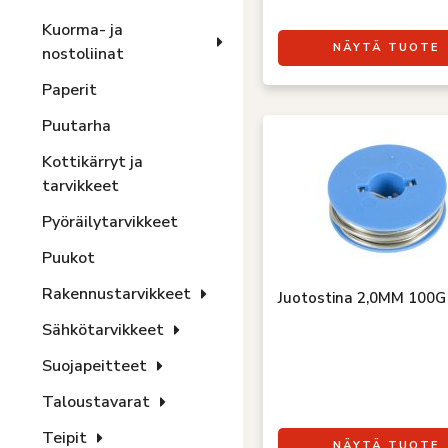
Kuorma- ja
NÄYTÄ TUOTE
nostoliinat
Paperit
Puutarha
Kottikärryt ja
tarvikkeet
Pyöräilytarvikkeet
Puukot
Rakennustarvikkeet
Juotostina 2,0MM 100G
Sähkötarvikkeet
Suojapeitteet
Taloustavarat
Teipit
NÄYTÄ TUOTE