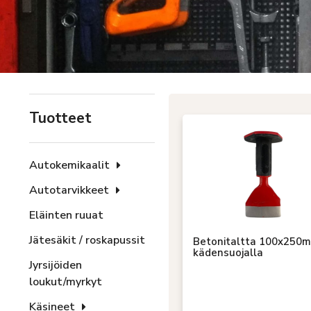
Tuotteet
Autokemikaalit
Autotarvikkeet
Eläinten ruuat
Jätesäkit / roskapussit
Betonitaltta 100x250
kädensuojalla
Jyrsijöiden
loukut/myrkyt
Käsineet