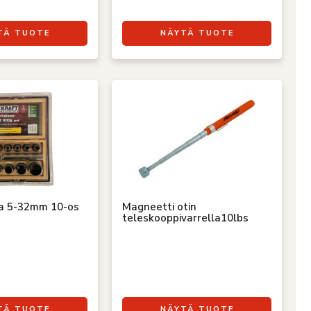
TÄ TUOTE
NÄYTÄ TUOTE
ja 5-32mm 10-os
Magneetti otin
teleskooppivarrella10lbs
TÄ TUOTE
NÄYTÄ TUOTE