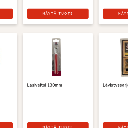
NÄYTÄ TUOTE
NÄY
Lasiveitsi 130mm
Lävistyssar
NÄYTÄ TUOTE
NÄY