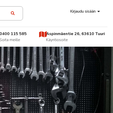
Kirjaudu sisään
0400 115 585
Aspinmäentie 26, 63610 Tuuri
Soita meille
Käyntiosoite