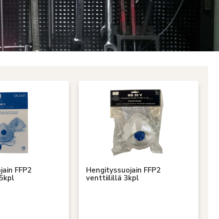
jain FFP2
Hengityssuojain FFP2
15kpl
venttiilillä 3kpl