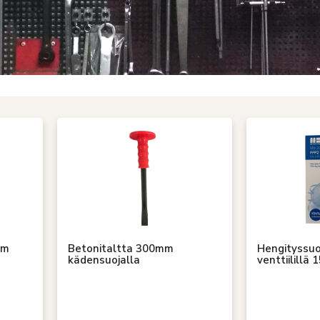
mm
Betonitaltta 300mm
Hengityssuo
kädensuojalla
venttiilillä 