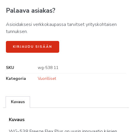
Palaava asiakas?
Asioidaksesi verkkokaupassa tarvitset yrityskohtaisen
tunnuksen.
KIRJAUDU SISÄÄN
SKU
wg-538 11
Kategoria
Vuorilliset
Kuvaus
Kuvaus
WG-538 Freeze Flex Plus on uusin innovaatio käsien