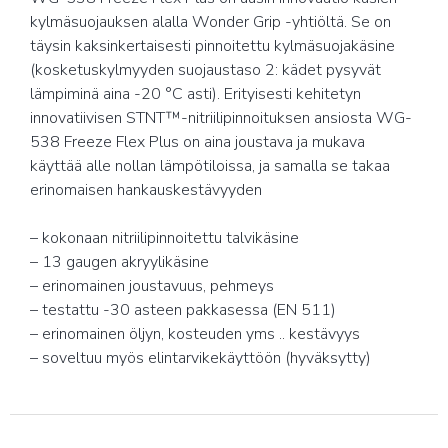
kylmäsuojauksen alalla Wonder Grip -yhtiöltä. Se on
täysin kaksinkertaisesti pinnoitettu kylmäsuojakäsine
(kosketuskylmyyden suojaustaso 2: kädet pysyvät
lämpiminä aina -20 °C asti). Erityisesti kehitetyn
innovatiivisen STNT™-nitriilipinnoituksen ansiosta WG-
538 Freeze Flex Plus on aina joustava ja mukava
käyttää alle nollan lämpötiloissa, ja samalla se takaa
erinomaisen hankauskestävyyden
– kokonaan nitriilipinnoitettu talvikäsine
– 13 gaugen akryylikäsine
– erinomainen joustavuus, pehmeys
– testattu -30 asteen pakkasessa (EN 511)
– erinomainen öljyn, kosteuden yms .. kestävyys
– soveltuu myös elintarvikekäyttöön (hyväksytty)