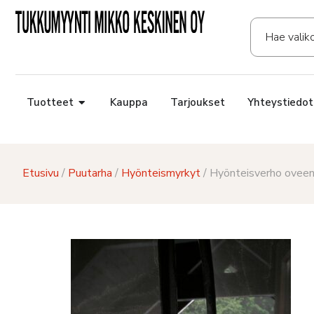
Tuotteet
Kauppa
Tarjoukset
Yhteystiedot
Etusivu
/
Puutarha
/
Hyönteismyrkyt
/ Hyönteisverho ovee