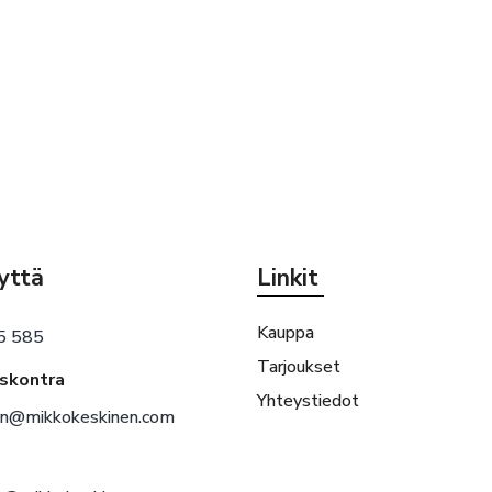
yttä
Linkit
Kauppa
5 585
Tarjoukset
eskontra
Yhteystiedot
en@mikkokeskinen.com