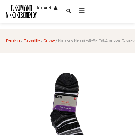
Kirjaudu
Etusivu
/
Tekstiilit
/
Sukat
/ Naisten kiristämätön D&A sukka 5-pack