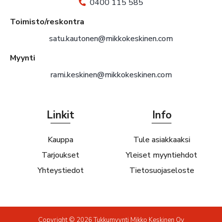
0400 115 585
Toimisto/reskontra
satu.kautonen@mikkokeskinen.com
Myynti
rami.keskinen@mikkokeskinen.com
Linkit
Info
Kauppa
Tule asiakkaaksi
Tarjoukset
Yleiset myyntiehdot
Yhteystiedot
Tietosuojaseloste
Copyright © 2026 Tukkumyynti Mikko Keskinen Oy