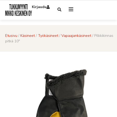
Kirjaudu
Etusivu
/
Käsineet
/
Työkäsineet
/
Vapaajankäsineet
/ Pilkkikinnas
pitkä 10″