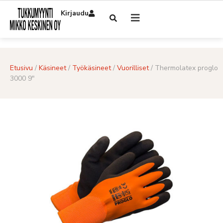
Kirjaudu
Etusivu
/
Käsineet
/
Työkäsineet
/
Vuorilliset
/ Thermolatex proglo
3000 9″