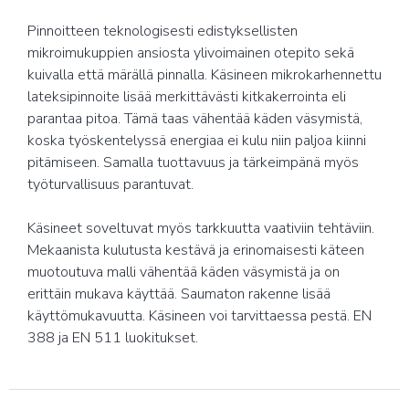
Pinnoitteen teknologisesti edistyksellisten
mikroimukuppien ansiosta ylivoimainen otepito sekä
kuivalla että märällä pinnalla. Käsineen mikrokarhennettu
lateksipinnoite lisää merkittävästi kitkakerrointa eli
parantaa pitoa. Tämä taas vähentää käden väsymistä,
koska työskentelyssä energiaa ei kulu niin paljoa kiinni
pitämiseen. Samalla tuottavuus ja tärkeimpänä myös
työturvallisuus parantuvat.
Käsineet soveltuvat myös tarkkuutta vaativiin tehtäviin.
Mekaanista kulutusta kestävä ja erinomaisesti käteen
muotoutuva malli vähentää käden väsymistä ja on
erittäin mukava käyttää. Saumaton rakenne lisää
käyttömukavuutta. Käsineen voi tarvittaessa pestä. EN
388 ja EN 511 luokitukset.